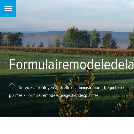
Formulairemodeledela
-
-
-
Services aux citoyens
Greffe et administration
Requêtes et
-
plaintes
Formulairemodeledelagestiondesplaintes